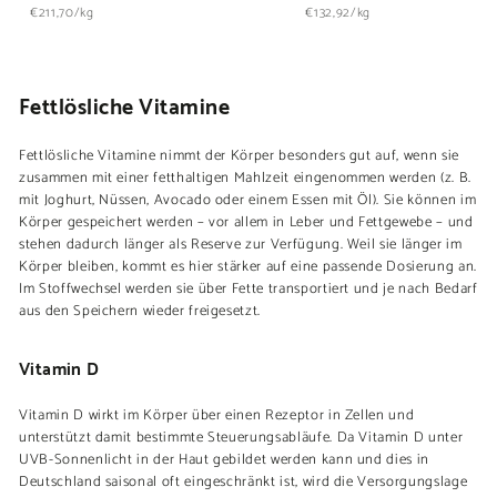
9
1
€211,70/kg
€132,92/kg
,
5
9
,
5
9
Fettlösliche Vitamine
5
Fettlösliche Vitamine nimmt der Körper besonders gut auf, wenn sie
zusammen mit einer fetthaltigen Mahlzeit eingenommen werden (z. B.
mit Joghurt, Nüssen, Avocado oder einem Essen mit Öl). Sie können im
Körper gespeichert werden – vor allem in Leber und Fettgewebe – und
stehen dadurch länger als Reserve zur Verfügung. Weil sie länger im
Körper bleiben, kommt es hier stärker auf eine passende Dosierung an.
Im Stoffwechsel werden sie über Fette transportiert und je nach Bedarf
aus den Speichern wieder freigesetzt.
Vitamin D
Vitamin D wirkt im Körper über einen Rezeptor in Zellen und
unterstützt damit bestimmte Steuerungsabläufe. Da Vitamin D unter
UVB-Sonnenlicht in der Haut gebildet werden kann und dies in
Deutschland saisonal oft eingeschränkt ist, wird die Versorgungslage