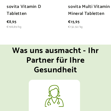
sovita Vitamin D
sovita Multi Vitamin
Tabletten
Mineral Tabletten
€
€
€8,95
€15,95
8
1
€198,89/kg
€132,92/kg
,
5
9
,
5
9
Was uns ausmacht - Ihr
5
Partner für Ihre
Gesundheit