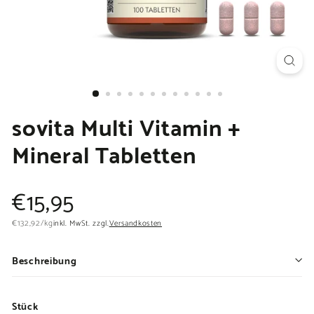
sovita Multi Vitamin +
Mineral Tabletten
Normaler
€15,95
€15,95
Preis
€132,92
€132,92
/
kg
inkl. MwSt. zzgl.
Versandkosten
Beschreibung
Stück