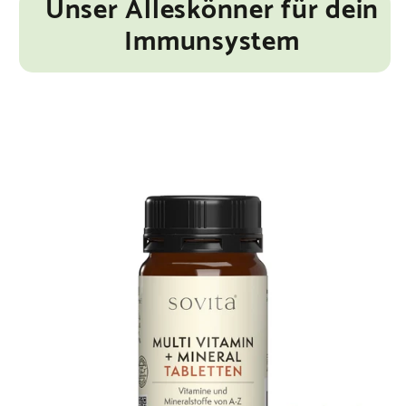
Unser Alleskönner für dein
5
Immunsystem