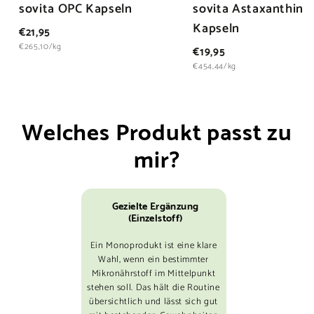
sovita OPC Kapseln
sovita Astaxanthin
Kapseln
€
€21,95
2
€265,10/kg
€
€19,95
1
1
€454,44/kg
,
9
9
,
5
9
Welches Produkt passt zu
5
mir?
Gezielte Ergänzung
(Einzelstoff)
Ein Monoprodukt ist eine klare
Wahl, wenn ein bestimmter
Mikronährstoff im Mittelpunkt
stehen soll. Das hält die Routine
übersichtlich und lässt sich gut