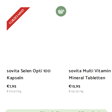
In den Warenkorb legen
sovita Selen Opti 100
sovita Multi Vitamin
Kapseln
Mineral Tabletten
€
€
€7,95
€15,95
7
1
€170,97/kg
€132,92/kg
,
5
9
,
5
9