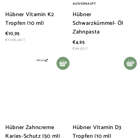
AUSVERKAUFT
Hübner Vitamin K2
Hübner
Tropfen (10 ml)
Schwarzkümmel- Öl
Zahnpasta
€
€10,95
1
€1.095,00/l
€
€4,95
0
4
€99,00/l
,
,
9
9
In den Warenkorb legen
In den Warenkorb legen
5
5
Hübner Zahncreme
Hübner Vitamin D3
Karies-Schutz (50 ml)
Tropfen (10 ml)