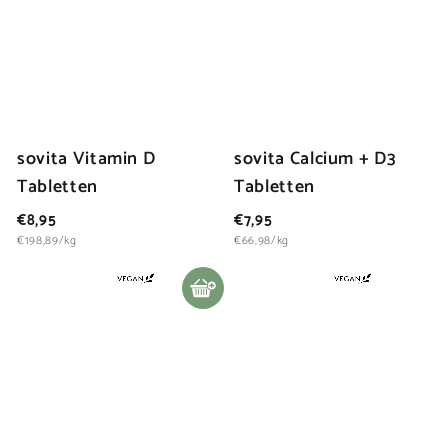
sovita Vitamin D
sovita Calcium + D3
Tabletten
Tabletten
€
€
€8,95
€7,95
8
7
€198,89/kg
€66,98/kg
,
,
9
9
In den Warenkorb legen
5
5