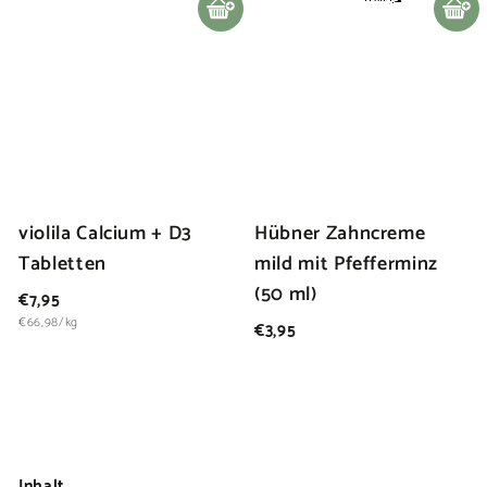
5
9
In den Warenkorb legen
In den Warenkorb legen
5
violila Calcium + D3
Hübner Zahncreme
Tabletten
mild mit Pfefferminz
(50 ml)
€
€7,95
7
€66,98/kg
€
€3,95
,
3
9
,
5
9
5
Inhalt