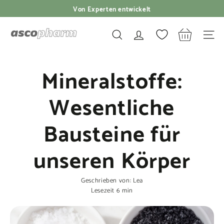
Direkt
☆☆☆☆☆ Über 100.000 zufriedene Kunden
zum
Pause
Inhalt
a
Diashow
SUCHE
SEIT
s
c
Mineralstoffe:
o
p
Wesentliche
h
a
Bausteine für
r
m
unseren Körper
Geschrieben von:
Lea
Lesezeit
6
min