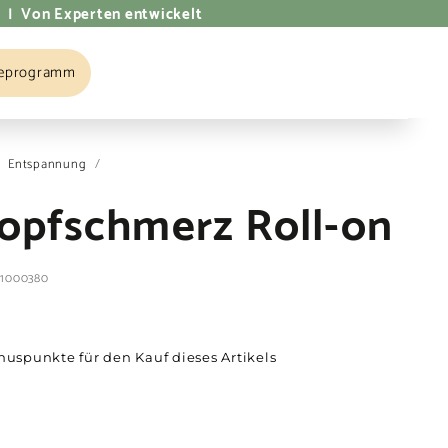
 | Von Experten entwickelt
eprogramm
GATION
Entspannung
/
Kopfschmerz Roll-on
 1000380
nuspunkte für den Kauf dieses Artikels
s
€3,95