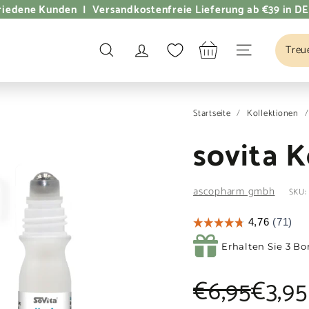
dene Kunden | Versandkostenfreie Lieferung ab €39 in DE
Treu
SUCHE
SEITENNAVI
Startseite
/
Kollektionen
/
sovita 
ascopharm gmbh
SKU:
Erhalten Sie 3 Bo
Normaler
Sonderprei
€6,95
€6,95
€3,95