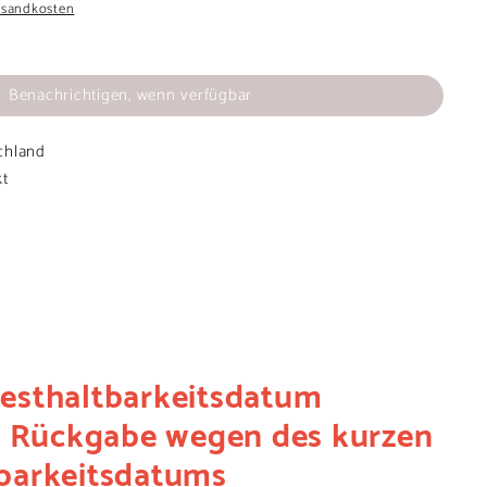
rsandkosten
Benachrichtigen, wenn verfügbar
chland
kt
esthaltbarkeitsdatum
), Rückgabe wegen des kurzen
barkeitsdatums