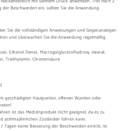
d Nackenbereich mit sanftem Druck anwenden. Tritt nach 2
 der Beschwerden ein, sollten Sie die Anwendung
en Sie die vollständigen Anweisungen und Gegenanzeigen
ation und überwachen Sie die Anwendung regelmäßig.
sser, Ethanol Denat., Macrogolglycerolhydroxy stearat,
r, Triethylamin, Citronensäure.
:
ark geschädigten Hautpartien, offenen Wunden oder
nden!
ahren ist das Medizinprodukt nicht geeignet, da es zu
 asthmaähnlichen Zuständen führen kann.
7 Tagen keine Besserung der Beschwerden eintritt, ist