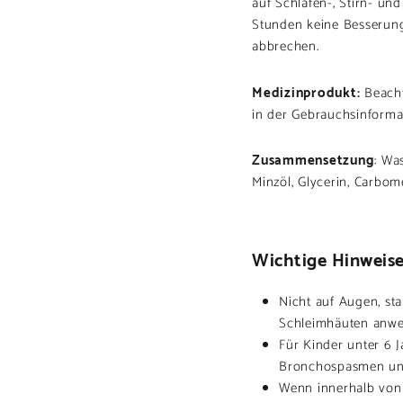
auf Schläfen-, Stirn- un
Stunden keine Besserung
abbrechen.
Medizinprodukt:
Beacht
in der Gebrauchsinform
Zusammensetzung
: Wa
Minzöl, Glycerin, Carbome
Wichtige Hinweise
Nicht auf Augen, st
Schleimhäuten anwe
Für Kinder unter 6 J
Bronchospasmen und
Wenn innerhalb von 