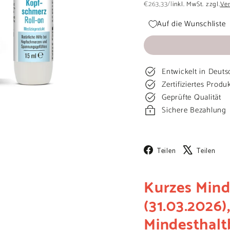
Preis
€263,33
€263,33
/
l
inkl. MwSt. zzgl.
Ve
Auf die Wunschliste
Entwickelt in Deuts
Zertifiziertes Produ
Geprüfte Qualität
Sichere Bezahlung
Facebook
X
Teilen
Teilen
Kurzes Mind
(31.03.2026
Mindesthalt