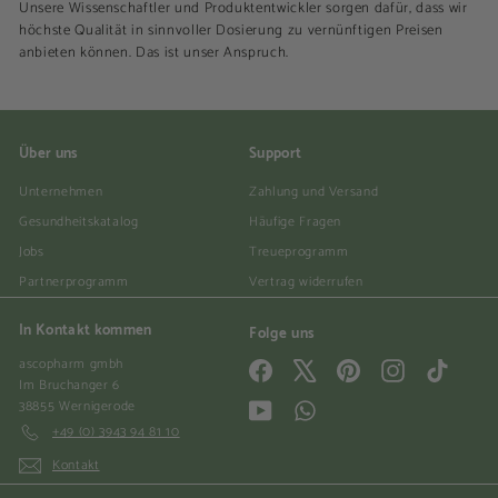
Unsere Wissenschaftler und Produktentwickler sorgen dafür, dass wir
höchste Qualität in sinnvoller Dosierung zu vernünftigen Preisen
anbieten können. Das ist unser Anspruch.
Über uns
Support
Unternehmen
Zahlung und Versand
Gesundheitskatalog
Häufige Fragen
Jobs
Treueprogramm
Partnerprogramm
Vertrag widerrufen
In Kontakt kommen
Folge uns
ascopharm gmbh
Facebook
X
Pinterest
Instagram
TikTok
Im Bruchanger 6
38855 Wernigerode
YouTube
WhatsApp
+49 (0) 3943 94 81 10
Kontakt