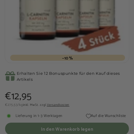
–10 %
Erhalten Sie 12 Bonuspunkte für den Kauf dieses
Artikels
Normaler
€12,95
€12,95
Preis
€275,53
€275,53
/
kg
inkl. MwSt. zzgl.
Versandkosten
Lieferung in 1-3 Werktagen
Auf die Wunschliste
In den Warenkorb legen