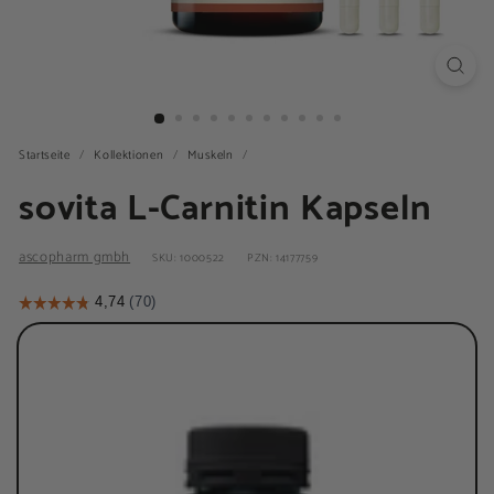
Startseite
/
Kollektionen
/
Muskeln
/
sovita L-Carnitin Kapseln
ascopharm gmbh
SKU: 1000522
PZN: 14177759
Stück