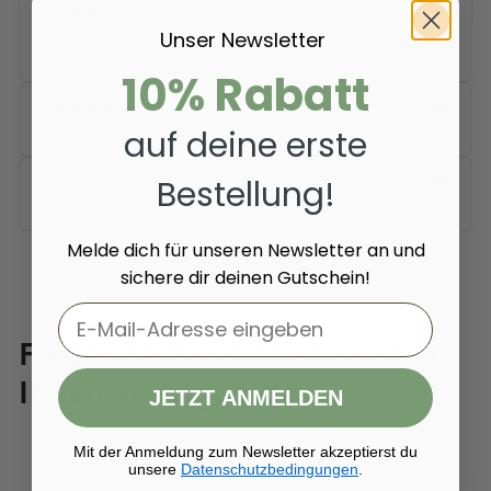
Unser Newsletter
10% Rabatt
auf deine erste
Bestellung!
Melde dich für unseren Newsletter an und
sichere dir deinen Gutschein!
Email
Folgende Produkte könnten
Ihnen auch gefallen
JETZT ANMELDEN
Mit der Anmeldung zum Newsletter akzeptierst du
In den Warenkorb legen
unsere
Datenschutzbedingungen
.