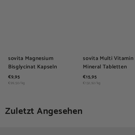
sovita Magnesium
sovita Multi Vitamin
Bisglycinat Kapseln
Mineral Tabletten
€
€
€9,95
€15,95
9
1
€99,50/kg
€132,92/kg
,
5
9
,
5
9
Zuletzt Angesehen
5