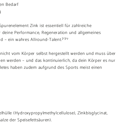
ten Bedarf
g
 Spurenelement Zink ist essentiell für zahlreiche
ür deine Performance, Regeneration und allgemeines
d – ein wahres Allround-Talent.²'³'⁷
 nicht vom Körper selbst hergestellt werden und muss über
 werden – und das kontinuierlich, da dein Körper es nur
hletes haben zudem aufgrund des Sports meist einen
elhülle (Hydroxypropylmethylcellulose), Zinkbisglycinat,
lze der Speisefettsäuren).