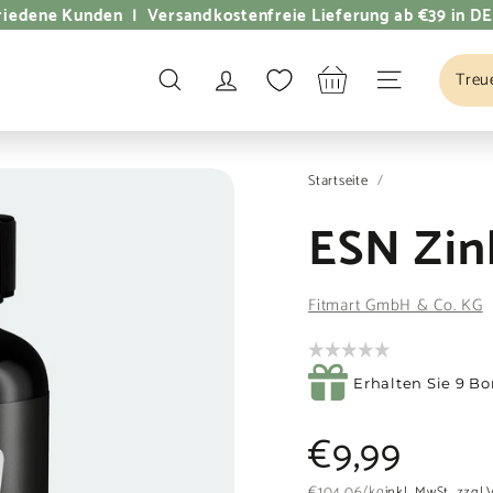
dene Kunden | Versandkostenfreie Lieferung ab €39 in DE
Treu
SUCHE
SEITENNAVI
Startseite
/
ESN Zin
Fitmart GmbH & Co. KG
Erhalten Sie 9 Bo
Normaler
€9,9
€9,99
€104,06
€104,06
/
kg
inkl. MwSt. zzgl.