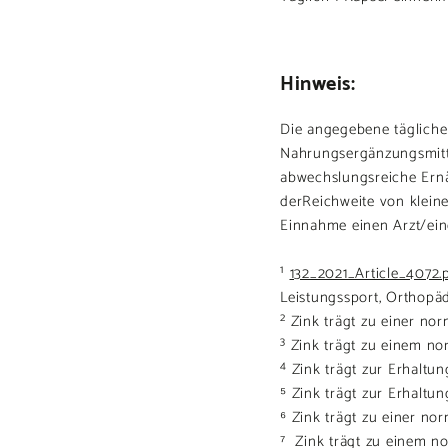
Hinweis:
Die angegebene tägliche
Nahrungsergänzungsmitte
abwechslungsreiche Ern
derReichweite von kleine
Einnahme einen Arzt/eine
¹
132_2021_Article_4072.p
Leistungssport, Orthopä
² Zink trägt zu einer n
³ Zink trägt zu einem no
⁴ Zink trägt zur Erhaltu
⁵ Zink trägt zur Erhalt
⁶ Zink trägt zu einer no
⁷ Zink trägt zu einem n