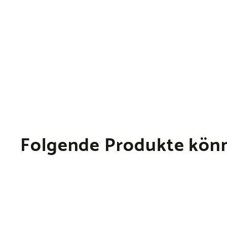
Folgende Produkte könn
I
n
d