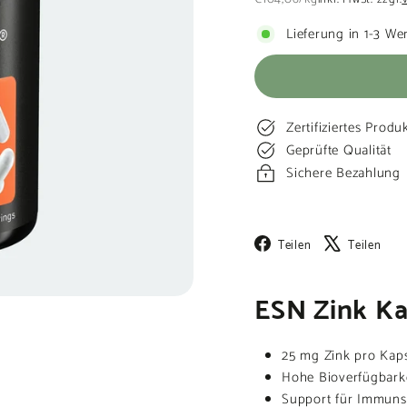
Preis
Lieferung in 1-3 We
Zertifiziertes Produ
Geprüfte Qualität
Sichere Bezahlung
Facebook
X
Teilen
Teilen
ESN Zink Ka
25 mg Zink pro Kap
Hohe Bioverfügbark
Support für Immunsy