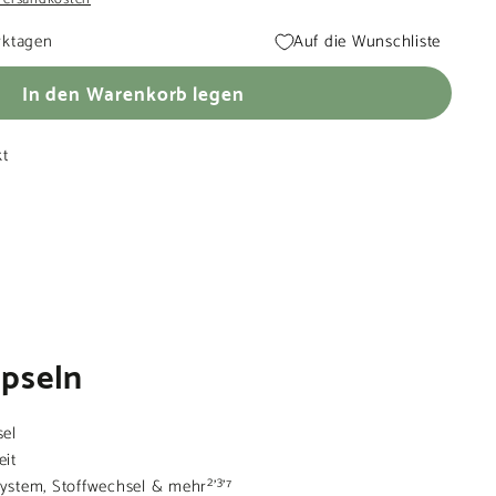
rktagen
Auf die Wunschliste
In den Warenkorb legen
kt
pseln
sel
eit
stem, Stoffwechsel & mehr²'³'⁷