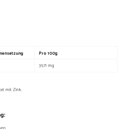
mensetzung
Pro 100g
3571 mg
l mit Zink.
ng
:
men.