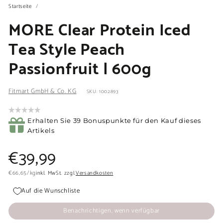
Startseite
/
MORE Clear Protein Iced
Tea Style Peach
Passionfruit | 600g
Fitmart GmbH & Co. KG
SKU: 1002893
Erhalten Sie 39 Bonuspunkte für den Kauf dieses
Artikels
Normaler
€39,99
€39,99
Preis
€66,65
€66,65
/
kg
inkl. MwSt. zzgl.
Versandkosten
Auf die Wunschliste
Benachrichtigen, wenn verfügbar