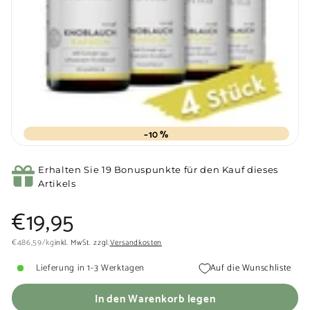
–10 %
Erhalten Sie 19 Bonuspunkte für den Kauf dieses
Artikels
Normaler
€19,95
€19,95
Preis
€486,59
€486,59
/
kg
inkl. MwSt. zzgl.
Versandkosten
Lieferung in 1-3 Werktagen
Auf die Wunschliste
In den Warenkorb legen