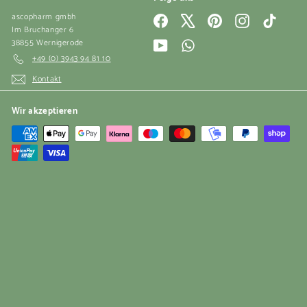
ascopharm gmbh
Facebook
X
Pinterest
Instagram
TikTok
Im Bruchanger 6
38855 Wernigerode
YouTube
WhatsApp
+49 (0) 3943 94 81 10
Kontakt
Wir akzeptieren