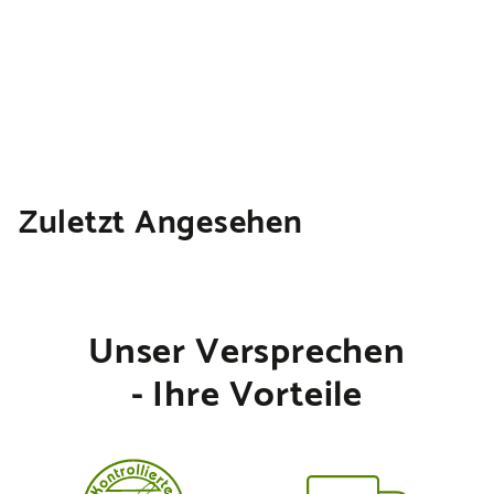
sovita Knoblauch Kapseln
€
€19,95
1
€486,59/kg
9
,
9
Zuletzt Angesehen
5
Unser Versprechen
- Ihre Vorteile