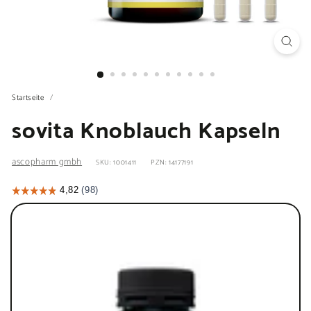
Startseite
/
sovita Knoblauch Kapseln
ascopharm gmbh
SKU: 1001411
PZN: 14177191
Stück