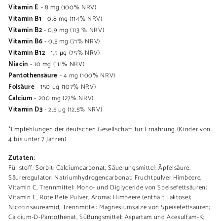
Vitamin E
- 8 mg (100% NRV)
Vitamin B1
- 0,8 mg (114% NRV)
Vitamin B2
- 0,9 mg (113 % NRV)
Vitamin B6
- 0,5 mg (71% NRV)
Vitamin B12
- 1,5 µg (75% NRV)
Niacin
- 10 mg (111% NRV)
Pantothensäure
- 4 mg (100% NRV)
Folsäure
- 150 µg (107% NRV)
Calcium
- 200 mg (27% NRV)
Vitamin D3
- 2,5 µg (12,5% NRV)
*Empfehlungen der deutschen Gesellschaft für Ernährung (Kinder von
4 bis unter 7 Jahren)
Zutaten:
Füllstoff: Sorbit; Calciumcarbonat, Säuerungsmittel: Äpfelsäure;
Säureregulator: Natriumhydrogencarbonat; Fruchtpulver Himbeere,
Vitamin C, Trennmittel: Mono- und Diglyceride von Speisefettsäuren;
Vitamin E, Rote Bete Pulver, Aroma: Himbeere (enthält Laktose);
Nicotinsäureamid, Trennmittel: Magnesiumsalze von Speisefettsäuren;
Calcium-D-Pantothenat, Süßungsmittel: Aspartam und Acesulfam-K;