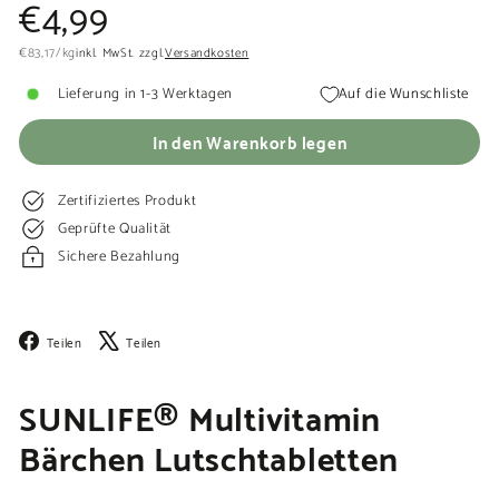
Normaler
€4,99
€4,99
Preis
€83,17
€83,17
/
kg
inkl. MwSt. zzgl.
Versandkosten
Lieferung in 1-3 Werktagen
Auf die Wunschliste
In den Warenkorb legen
Zertifiziertes Produkt
Geprüfte Qualität
Sichere Bezahlung
Facebook
X
Teilen
Teilen
SUNLIFE® Multivitamin
Bärchen Lutschtabletten