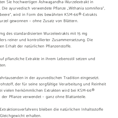
en Sie hochwertigen Ashwagandha-Wurzelextrakt in
. Die ayurvedisch verwendete Pflanze „Withania somnifera“,
fbeere“, wird in Form des bewährten KSM-66®-Extrakts
Wurzel gewonnen – ohne Zusatz von Blättern.
mg des standardisierten Wurzelextrakts mit 15 mg
ders reiner und kontrollierter Zusammensetzung. Die
en Erhalt der natürlichen Pflanzenstoffe.
uf pflanzliche Extrakte in ihrem Lebensstil setzen und
ten.
hrtausenden in der ayurvedischen Tradition eingesetzt.
hstoff, der für seine sorgfältige Verarbeitung und Reinheit
 bei vielen herkömmlichen Extrakten wird bei KSM-66®
l der Pflanze verwendet – ganz ohne Blattanteile.
traktionsverfahrens bleiben die natürlichen Inhaltsstoffe
Gleichgewicht erhalten.