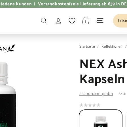
dene Kunden | Versandkostenfreie Lieferung ab €39 in DE
Treu
SUCHE
SEITENNAVI
Startseite
/
Kollektionen
/
NEX As
Kapseln
ascopharm gmbh
SKU:
Set