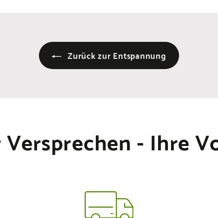
e
i
s
Zurück zur Entspannung
 Versprechen - Ihre Vo