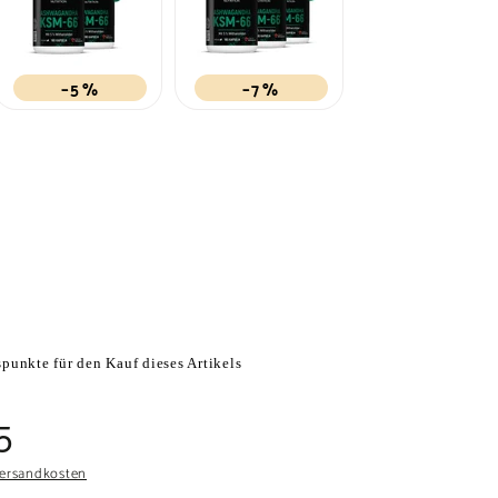
–5 %
–7 %
punkte für den Kauf dieses Artikels
s
95
€9,95
5
ersandkosten