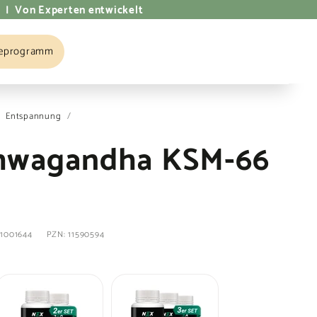
 | Von Experten entwickelt
eprogramm
GATION
Entspannung
/
hwagandha KSM-66
 1001644
PZN: 11590594