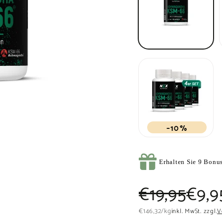
–10 %
Erhalten Sie 9 Bonus
Normaler
Sonderprei
€19,
€19,95
€9,9
Preis
€146,32
€146,32
/
kg
inkl. MwSt. zzgl.
V