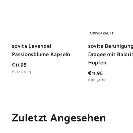
n
W
a
r
e
n
k
AUSVERKAUFT
o
r
sovita Lavendel
sovita Beruhigun
b
l
Passionsblume Kapseln
Dragee mit Baldri
e
Hopfen
g
€
€11,95
e
1
€
€11,95
€212,63/kg
n
1
1
€191,51/kg
,
1
9
,
5
9
Zuletzt Angesehen
5