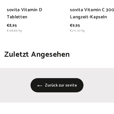
sovita Vitamin D
sovita Vitamin C 30
Tabletten
Langzeit-Kapseln
€
€
€8,95
€9,95
8
9
€198,89/kg
€211,70/kg
,
,
9
9
5
5
Zuletzt Angesehen
Zurück zur sovita