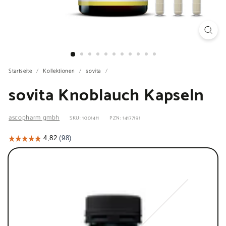
Startseite
/
Kollektionen
/
sovita
/
sovita Knoblauch Kapseln
ascopharm gmbh
SKU: 1001411
PZN: 14177191
Stück