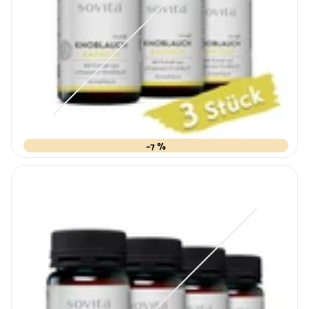
–7 %
Variante
ausverkauft
oder
nicht
verfügbar