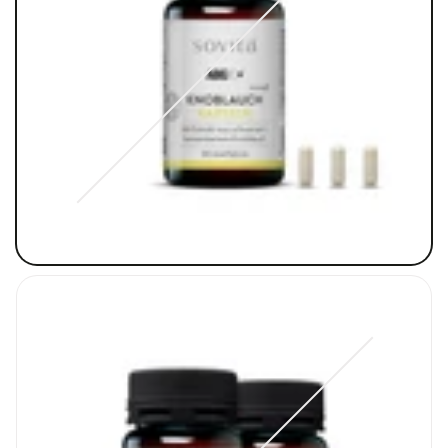
Variante
ausverkauft
oder
nicht
verfügbar