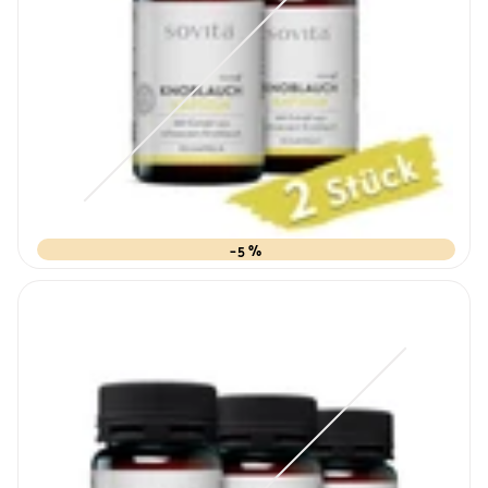
–5 %
Variante
ausverkauft
oder
nicht
verfügbar