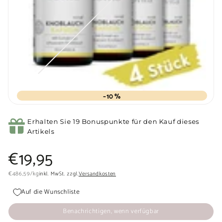
–10 %
Variante
ausverkauft
Erhalten Sie 19 Bonuspunkte für den Kauf dieses
oder
Artikels
nicht
verfügbar
Normaler
€19,95
€19,95
Preis
€486,59
€486,59
/
kg
inkl. MwSt. zzgl.
Versandkosten
Auf die Wunschliste
Benachrichtigen, wenn verfügbar