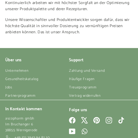
Kontinuierlich arbeiten wir mit höchster Sorgfalt an der Optimierung
unserer Produktpalette und derer Rezepturen.
Unsere Wissenschaftler und Produktentwickler sorgen dafür, dass wir
höchste Qualität in sinnvoller Dosierung zu vernünftigen Preisen
anbieten können. Das ist unser Anspruch.
Über uns
Support
Unternehmen
Zahlung und Versand
Gesundheitskatalog
Häufige Fragen
Jobs
Treueprogramm
Partnerprogramm
Vertrag widerrufen
In Kontakt kommen
Folge uns
ascopharm gmbh
Facebook
X
Pinterest
Instagram
TikTok
Im Bruchanger 6
38855 Wernigerode
YouTube
WhatsApp
+49 (0) 3943 94 81 10