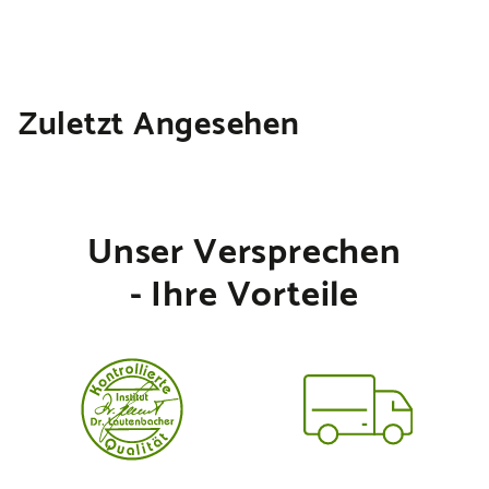
4
€50,55/kg
5
,
9
Zuletzt Angesehen
0
Unser Versprechen
- Ihre Vorteile