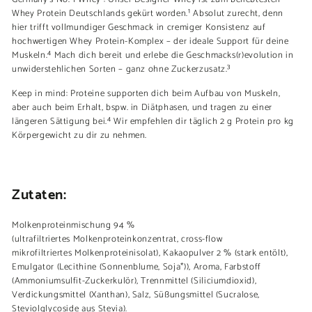
Whey Protein Deutschlands gekürt worden.¹ Absolut zurecht, denn
hier trifft vollmundiger Geschmack in cremiger Konsistenz auf
hochwertigen Whey Protein-Komplex – der ideale Support für deine
Muskeln.⁴ Mach dich bereit und erlebe die Geschmacks(r)evolution in
unwiderstehlichen Sorten – ganz ohne Zuckerzusatz.³
Keep in mind: Proteine supporten dich beim Aufbau von Muskeln,
aber auch beim Erhalt, bspw. in Diätphasen, und tragen zu einer
längeren Sättigung bei.⁴ Wir empfehlen dir täglich 2 g Protein pro kg
Körpergewicht zu dir zu nehmen.
Zutaten:
Molkenproteinmischung 94 %
(ultrafiltriertes Molkenproteinkonzentrat, cross-flow
mikrofiltriertes Molkenproteinisolat), Kakaopulver 2 % (stark entölt),
Emulgator (Lecithine (Sonnenblume, Soja*)), Aroma, Farbstoff
(Ammoniumsulfit-Zuckerkulör), Trennmittel (Siliciumdioxid),
Verdickungsmittel (Xanthan), Salz, Süßungsmittel (Sucralose,
Steviolglycoside aus Stevia).