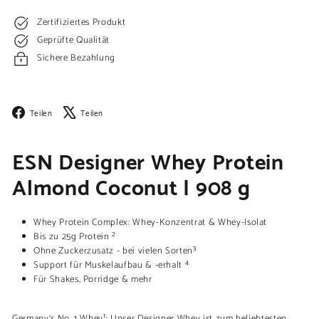
Zertifiziertes Produkt
Geprüfte Qualität
Sichere Bezahlung
Facebook
X
Teilen
Teilen
ESN Designer Whey Protein
Almond Coconut | 908 g
Whey Protein Complex: Whey-Konzentrat & Whey-Isolat
Bis zu 25g Protein ²
Ohne Zuckerzusatz - bei vielen Sorten³
Support für Muskelaufbau & -erhalt ⁴
Für Shakes, Porridge & mehr
Germany‘s No. 1 Whey¹: Unser Designer Whey ist zum beliebtesten