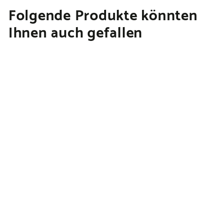
Folgende Produkte könnten
Ihnen auch gefallen
AUSVERKAUFT
ESN Designer Whey
Protein Milky Hazelnut |
908g
€
€45,90