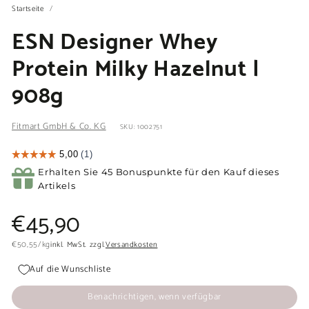
Startseite
/
ESN Designer Whey
Protein Milky Hazelnut |
908g
Fitmart GmbH & Co. KG
SKU: 1002751
Erhalten Sie 45 Bonuspunkte für den Kauf dieses
Artikels
Normaler
€45,90
€45,90
Preis
€50,55
€50,55
/
kg
inkl. MwSt. zzgl.
Versandkosten
Auf die Wunschliste
Benachrichtigen, wenn verfügbar